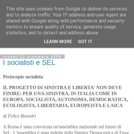
This site uses cookies from Google to deliver its services
Avvenire dei Lavoratori
and to analyze traffic. Your IP address and user-agent are
shared with Google along with performance and security
metrics to ensure quality of service, generate usage
PERISCOPIO
statistics, and to detect and address abuse.
LEARN MORE
GOT IT
▼
lunedì 21 dicembre 2009
I socialisti e SEL
Periscopio socialista
IL PROGETTO DI SINISTRA E LIBERTA' NON DEVE
FINIRE: PER UNA SINISTRA, IN ITALIA COME IN
EUROPA, SOCIALISTA, AUTONOMA, DEMOCRATICA,
ECOLOGISTA, LIBERTARIA, EUROPEISTA E LAICA
di Felice Besostri
A Roma è stata convocata un'assemblea nazionale sul futuro di
SeL. L'assemblea è stata indetta dalla Sinistra Democratica di Fava