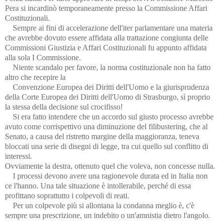
Pera si incardinò temporaneamente presso la Commissione Affari
Costituzionali.
Sempre ai fini di accelerazione dell'iter parlamentare una materia
che avrebbe dovuto essere affidata alla trattazione congiunta delle
Commissioni Giustizia e Affari Costituzionali fu appunto affidata
alla sola I Commissione.
Niente scandalo per favore, la norma costituzionale non ha fatto
altro che recepire la
Convenzione Europea dei Diritti dell'Uomo e la giurisprudenza
della Corte Europea dei Diritti dell'Uomo di Strasburgo, sì proprio
la stessa della decisione sul crocifisso!
Si era fatto intendere che un accordo sul giusto processo avrebbe
avuto come corrispettivo una diminuzione del filibustering, che al
Senato, a causa del ristretto margine della maggioranza, teneva
bloccati una serie di disegni di legge, tra cui quello sul conflitto di
interessi.
Ovviamente la destra, ottenuto quel che voleva, non concesse nulla.
I processi devono avere una ragionevole durata ed in Italia non
ce l'hanno. Una tale situazione è intollerabile, perché di essa
profittano soprattutto i colpevoli di reati.
Per un colpevole più si allontana la condanna meglio è, c'è
sempre una prescrizione, un indebito o un'amnistia dietro l'angolo.