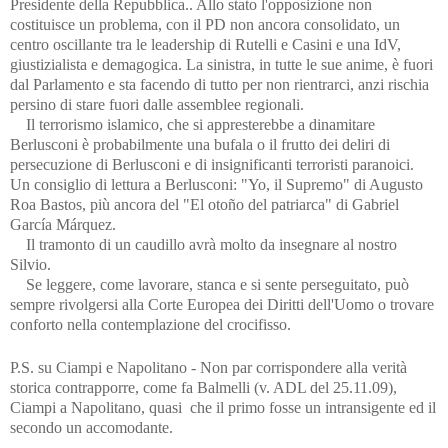
Presidente della Repubblica.. Allo stato l'opposizione non
costituisce un problema, con il PD non ancora consolidato, un
centro oscillante tra le leadership di Rutelli e Casini e una IdV,
giustizialista e demagogica. La sinistra, in tutte le sue anime, è fuori
dal Parlamento e sta facendo di tutto per non rientrarci, anzi rischia
persino di stare fuori dalle assemblee regionali.
Il terrorismo islamico, che si appresterebbe a dinamitare
Berlusconi è probabilmente una bufala o il frutto dei deliri di
persecuzione di Berlusconi e di insignificanti terroristi paranoici.
Un consiglio di lettura a Berlusconi: "Yo, il Supremo" di Augusto
Roa Bastos, più ancora del "El otoño del patriarca" di Gabriel
García Márquez.
Il tramonto di un caudillo avrà molto da insegnare al nostro
Silvio.
Se leggere, come lavorare, stanca e si sente perseguitato, può
sempre rivolgersi alla Corte Europea dei Diritti dell'Uomo o trovare
conforto nella contemplazione del crocifisso.
P.S. su Ciampi e Napolitano - Non par corrispondere alla verità
storica contrapporre, come fa Balmelli (v. ADL del 25.11.09),
Ciampi a Napolitano, quasi
che il primo fosse un intransigente ed il
secondo un accomodante.