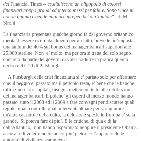
del
Financial Times
-- costituiscono un oligopolio di colossi
finanziari troppo grandi ed interconnessi per fallire. Sono vincenti
non in quanto aziende migliori, ma perche’ piu’ aiutate".
di M.
Sironi
La finanziaria presentata qualche giorno fa dal governo britannico
merita di essere ricordata almeno per un fatto: prevede un’imposta
una tantum del 40% sui bonus dei manager bancari superiori alle
25.000 sterline. Non e’ molto, ma per ora si tratta del solo segno
concreto da parte dei governi di voler tradurre in pratica quanto
deciso nel G20 di Pittsburgh.
A Pittsburgh della crisi finanziaria si e’ parlato solo per affermare
che: il peggio e’ passato ma il pericolo resta, e’ bene che le banche
rafforzino i loro capitali, bisogna mettere un tetto alle retribuzioni
dei manager bancari. E poiche’ gli esperti di mezzo mondo hanno
passato tutto il 2008 ed il 2009 a fare convegni per discutere quali
regole, quali controlli, quali interventi attuare per scongiurare
un'altra catastrofe del credito, la delusione specie in Europa e’ stata
grande. Si poteva fare di piu’. E le critiche, di qua e di la’
dall’Atlantico, non hanno risparmiato neppure il presidente Obama,
accusato di voler rendere ancor piu’ pletorico l’apparato delle
autorita’ di vigilanza statunitensi.