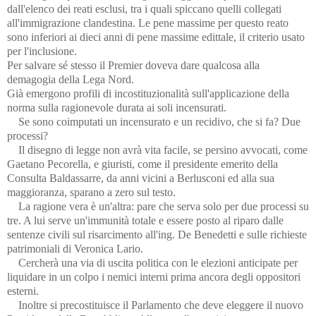
dall'elenco dei reati esclusi, tra i quali spiccano quelli collegati
all'immigrazione clandestina. Le pene massime per questo reato
sono inferiori ai dieci anni di pene massime edittale, il criterio usato
per l'inclusione.
Per salvare sé stesso il Premier doveva dare qualcosa alla
demagogia della Lega Nord.
Già emergono profili di incostituzionalità sull'applicazione della
norma sulla ragionevole durata ai soli incensurati.
Se sono coimputati un incensurato e un recidivo, che si fa? Due
processi?
Il disegno di legge non avrà vita facile, se persino avvocati, come
Gaetano Pecorella, e giuristi, come il presidente emerito della
Consulta Baldassarre, da anni vicini a Berlusconi ed alla sua
maggioranza, sparano a zero sul testo.
La ragione vera è un'altra: pare che serva solo per due processi su
tre. A lui serve un'immunità totale e essere posto al riparo dalle
sentenze civili sul risarcimento all'ing. De Benedetti e sulle richieste
patrimoniali di Veronica Lario.
Cercherà una via di uscita politica con le elezioni anticipate per
liquidare in un colpo i nemici interni prima ancora degli oppositori
esterni.
Inoltre si precostituisce il Parlamento che deve eleggere il nuovo