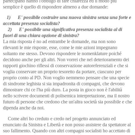
partecipano hanno l'obbligo di fare chiarezza ed il modo più
semplice è quello di rispondere almeno a due domande:
1)
E' possibile costruire una nuova sinistra senza una forte e
accettata presenza socialista?
2)
E' possibile una significativa presenza socialista al di
fuori di una chiara opzione di sinistra?
La mia risposta è no ad entrambe le domande, ma non sono
rilevanti le mie risposte, esse, come le mie azioni impegnano
soltanto me stesso. Devono rispondere le nomenklature poiché
decidono anche per gli altri. Non vorrei che nel deterioramento dei
rapporti giochino riflessi di conservazione autoreferenziali e che si
voglia conservare un proprio tesoretto da portare, ciascuno per
proprio conto al PD. Non voglio nemmeno pensare che una specie
di sindrome leghista si sia impadronita di compagni, che devono
dimostrare chi ce l'ha più duro. La posta in gioco non è l'abilità
nello scrivere documenti di polisemica interpretazione, ma il nostro
futuro di persone che credono che un'altra società sia possibile e che
dipenda anche da noi.
Come altri ho creduto e credo nel progetto annunciato ed
enunciato da Sinistra e Libertà e non posso assistere da spettatore al
suo fallimento. Quando con altri compagni socialisti ho accettato di