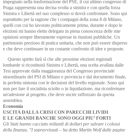
impegnato nella trasformazione del PSE, il cui ultimo congresso di
Praga rappresenta una decisa svolta a sinistra e con quella forza
Sinistra e Libertà nel suo complesso si dovrà confrontare. Sono qui
soprattutto per la ragione che i compagni della zona 8 di Milano,
quelli con cui ho lavorato politicamente prima, durante e dopo le
elezioni mi hanno eletto delegato in piena conoscenza delle mie
opinioni sempre liberamente espresse in riunioni pubbliche. Un
patrimonio prezioso di pratica unitaria, che non può essere disperso
e che deve continuare in un costante confronto di idee e proposte.
Questo spirito farà sì che alle prossime elezioni regionali
lombarde si ricostituirà Sinistra e Libertà, una scelta avallata dalle
Tesi approvate dalla maggioranza del Congresso provinciale
straordinario del PSI di Milano e provincia e dal documento finale,
in perfetta sintonia con le decisioni del livello regionale. Sono qui
non per fare il socialista sciolto o in liquidazione, ma riconfermare
un'adesione al progetto, che deve uscire rafforzato da questa
assemblea.
Economia
USCITA DALLA CRISI CON PARECCHI LIVIDI
E LE GRANDI BANCHE SONO OGGI PIU’ FORTI
Gli Stati hanno cacciato miliardi di dollari per salvare i colossi
della finanza. "I sopravvissuti – ha detto Martin Wolf dalle pagine