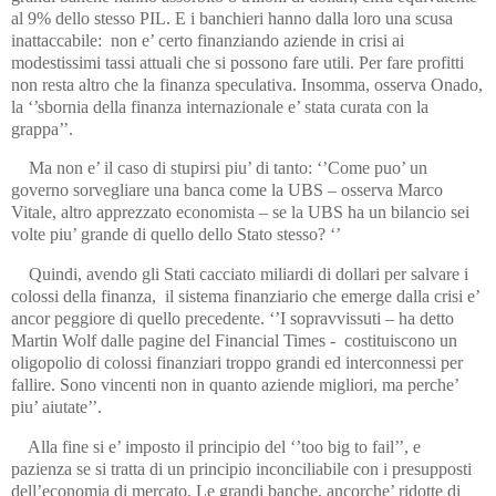
al 9% dello stesso PIL. E i banchieri hanno dalla loro una scusa
inattaccabile: non e’ certo finanziando aziende in crisi ai
modestissimi tassi attuali che si possono fare utili. Per fare profitti
non resta altro che la finanza speculativa. Insomma, osserva Onado,
la ‘’sbornia della finanza internazionale e’ stata curata con la
grappa’’.
Ma non e’ il caso di stupirsi piu’ di tanto: ‘’Come puo’ un
governo sorvegliare una banca come la UBS – osserva Marco
Vitale, altro apprezzato economista – se la UBS ha un bilancio sei
volte piu’ grande di quello dello Stato stesso?
‘’
Quindi, avendo gli Stati cacciato miliardi di dollari per salvare i
colossi della finanza, il sistema finanziario che emerge dalla crisi e’
ancor peggiore di quello precedente. ‘’I sopravvissuti – ha detto
Martin Wolf dalle pagine del Financial Times - costituiscono un
oligopolio di colossi finanziari troppo grandi ed interconnessi per
fallire. Sono vincenti non in quanto aziende migliori, ma perche’
piu’ aiutate’’.
Alla fine si e’ imposto il principio del ‘’too big to fail’’, e
pazienza se si tratta di un principio inconciliabile con i presupposti
dell’economia di mercato. Le grandi banche, ancorche’ ridotte di