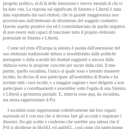
progetto politico, al di là delle intenzioni e riserve mentali di chi vi
ha dato vita. La risposta sul significato di Sinistra e Libertà è stata
data soprattutto dai suoi elettori, che in grande maggioranza non
provenivano dall'elettorato di riferimento dei soggetti costitutivi.
Questo aspetto positivo era ed è controbilanciato da quello negativo
di non essere stati capaci di trascinare tutto il proprio elettorato
potenziale in Sinistra e Libertà.
Come nel resto d'Europa la sinistra è punita dall'astensione del
suo elettorato tradizionale deluso o insoddisfatto dalle politiche
perseguite o dalla scarsità dei risultati raggiunti o ancora dalla
sfiducia verso le proposte concrete per uscire dalla crisi. Il mio
partito, quello socialista, l'unico al quale sono e intendo rimanere
iscritto, ha deciso di non partecipare all'assemblea di Roma e ha
invitato tutti i suoi iscritti, e a maggior ragione i suoi dirigenti a non
partecipare a coordinamenti e assemblee sotto l'egida di una Sinistra
e Libertà a geometria parziale. E, tuttavia sono qua, da socialista,
ma senza rappresentare il Psi.
I socialisti sono rappresentati collettivamente dai loro organi
nazionali ed è con essi che si devono fare gli accordi o registrare i
dissensi. Ho già scritto e confermo che sarebbe una iattura che il
PSI si dividesse in filoSEL ed antiSEL, così come chi partecipasse