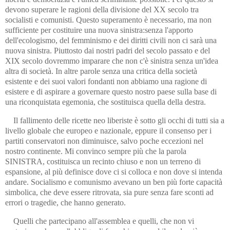
devono superare le ragioni della divisione del XX secolo tra
socialisti e comunisti. Questo superamento è necessario, ma non
sufficiente per costituire una nuova sinistra:senza l'apporto
dell'ecologismo, del femminismo e dei diritti civili non ci sarà una
nuova sinistra. Piuttosto dai nostri padri del secolo passato e del
XIX secolo dovremmo imparare che non c'è sinistra senza un'idea
altra di società. In altre parole senza una critica della società
esistente e dei suoi valori fondanti non abbiamo una ragione di
esistere e di aspirare a governare questo nostro paese sulla base di
una riconquistata egemonia, che sostituisca quella della destra.
Il fallimento delle ricette neo liberiste è sotto gli occhi di tutti sia a
livello globale che europeo e nazionale, eppure il consenso per i
partiti conservatori non diminuisce, salvo poche eccezioni nel
nostro continente. Mi convinco sempre più che la parola
SINISTRA, costituisca un recinto chiuso e non un terreno di
espansione, al più definisce dove ci si colloca e non dove si intenda
andare. Socialismo e comunismo avevano un ben più forte capacità
simbolica, che deve essere ritrovata, sia pure senza fare sconti ad
errori o tragedie, che hanno generato.
Quelli che partecipano all'assemblea e quelli, che non vi