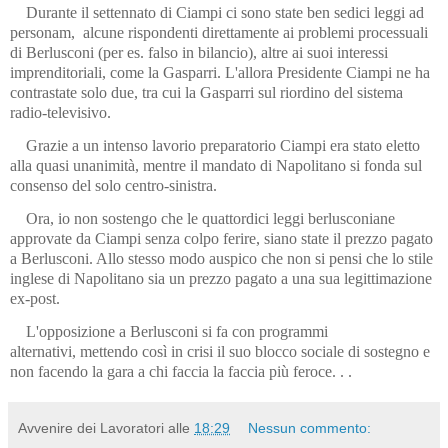
Durante il settennato di Ciampi ci sono state ben sedici leggi ad
personam, alcune rispondenti direttamente ai problemi processuali
di Berlusconi (per es. falso in bilancio), altre ai suoi interessi
imprenditoriali, come la Gasparri. L'allora Presidente Ciampi ne ha
contrastate solo due, tra cui la Gasparri sul riordino del sistema
radio-televisivo.
Grazie a un intenso lavorio preparatorio Ciampi era stato eletto
alla quasi unanimità, mentre il mandato di Napolitano si fonda sul
consenso del solo centro-sinistra.
Ora, io non sostengo che le quattordici leggi berlusconiane
approvate da Ciampi senza colpo ferire, siano state il prezzo pagato
a Berlusconi. Allo stesso modo auspico che non si pensi che lo stile
inglese di Napolitano sia un prezzo pagato a una sua legittimazione
ex-post.
L'opposizione a Berlusconi si fa con programmi
alternativi, mettendo così in crisi il suo blocco sociale di sostegno e
non facendo la gara a chi faccia la faccia più feroce. . .
Avvenire dei Lavoratori
alle
18:29
Nessun commento: