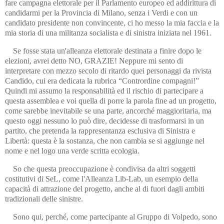
fare campagna elettorale per il Parlamento europeo ed addirittura di
candidarmi per la Provincia di Milano, senza i Verdi e con un
candidato presidente non convincente, ci ho messo la mia faccia e la
mia storia di una militanza socialista e di sinistra iniziata nel 1961.
Se fosse stata un'alleanza elettorale destinata a finire dopo le
elezioni, avrei detto NO, GRAZIE! Neppure mi sento di
interpretare con mezzo secolo di ritardo quei personaggi da rivista
Candido, cui era dedicata la rubrica “Contrordine compagni!”
Quindi mi assumo la responsabilità ed il rischio di partecipare a
questa assemblea e voi quella di porre la parola fine ad un progetto,
come sarebbe inevitabile se una parte, ancorché maggioritaria, ma
questo oggi nessuno lo può dire, decidesse di trasformarsi in un
partito, che pretenda la rappresentanza esclusiva di Sinistra e
Libertà: questa è la sostanza, che non cambia se si aggiunge nel
nome e nel logo una verde scritta ecologia.
So che questa preoccupazione è condivisa da altri soggetti
costitutivi di SeL, come l'Alleanza Lib-Lab, un esempio della
capacità di attrazione del progetto, anche al di fuori dagli ambiti
tradizionali delle sinistre.
Sono qui, perché, come partecipante al Gruppo di Volpedo, sono