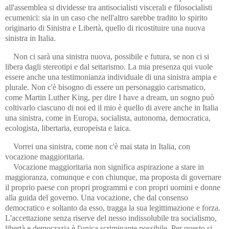
all'assemblea si dividesse tra antisocialisti viscerali e filosocialisti
ecumenici: sia in un caso che nell'altro sarebbe tradito lo spirito
originario di Sinistra e Libertà, quello di ricostituire una nuova
sinistra in Italia.
Non ci sarà una sinistra nuova, possibile e futura, se non ci si
libera dagli stereotipi e dal settarismo. La mia presenza qui vuole
essere anche una testimonianza individuale di una sinistra ampia e
plurale. Non c'è bisogno di essere un personaggio carismatico,
come Martin Luther King, per dire I have a dream, un sogno può
coltivarlo ciascuno di noi ed il mio è quello di avere anche in Italia
una sinistra, come in Europa, socialista, autonoma, democratica,
ecologista, libertaria, europeista e laica.
Vorrei una sinistra, come non c'è mai stata in Italia, con
vocazione maggioritaria.
Vocazione maggioritaria non significa aspirazione a stare in
maggioranza, comunque e con chiunque, ma proposta di governare
il proprio paese con propri programmi e con propri uomini e donne
alla guida del governo. Una vocazione, che dal consenso
democratico e soltanto da esso, tragga la sua legittimazione e forza.
L'accettazione senza riserve del nesso indissolubile tra socialismo,
libertà e democrazia è l'unica scriminante possibile. Per questo si