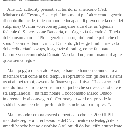
Alle 115 authority presenti sul territorio americano (Fed,
Ministero del Tesoro, Sec le piu’ importanti piu’ altre cento agenzie
di controllo locale, tutte comunque incapaci di prevedere la crisi dei
subprime) Obama vorrebbe aggiungerne altre due: un’agenzia
federale di Supervisione Bancaria, e un’agenzia federale di Tutela
del Consumatore. ‘’Piu’ agenzie ci sono, piu’ rendite politiche ci
sono’’- commentano i critici. E intanto gli hedge fund, il mercato
dei credit default swaps, le agenzie di rating, come fa notare
l’apprezzato economista Donato Masciandaro, continuano ad agire
quasi senza regole.
Ma il peggio e’ passato. Anzi, le banche hanno ricominciato a
macinare utili come ai bei tempi , e soprattutto con gli stessi sistemi
usati ai bei tempi, ovvero la finanza speculativa. ‘’Lo scarto tra il
mondo finanziario che vorremmo e quello che si riesce ad ottenere
sta ampliandosi – ha fatto notare il bocconiano Marco Onado
intervenendo al convegno di Courmayeur – ed ora prevale la
soddisfazione perche’ i profitti delle banche sono in ripresa’’.
Ma il mondo sembra essersi dimenticato che nel 2009 il PIL
mondiale segnera’ una flessione del 5%, mentre i salvataggi delle
grandi banche hanno assorbito 8 trilioni di dollari, cifra equivalente