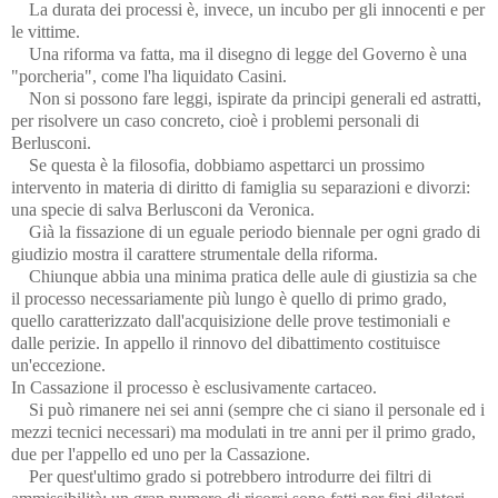
La durata dei processi è, invece, un incubo per gli innocenti e per
le vittime.
Una riforma va fatta, ma il disegno di legge del Governo è una
"porcheria", come l'ha liquidato Casini.
Non si possono fare leggi, ispirate da principi generali ed astratti,
per risolvere un caso concreto, cioè i problemi personali di
Berlusconi.
Se questa è la filosofia, dobbiamo aspettarci un prossimo
intervento in materia di diritto di famiglia su separazioni e divorzi:
una specie di salva Berlusconi da Veronica.
Già la fissazione di un eguale periodo biennale per ogni grado di
giudizio mostra il carattere strumentale della riforma.
Chiunque abbia una minima pratica delle aule di giustizia sa che
il processo necessariamente più lungo è quello di primo grado,
quello caratterizzato dall'acquisizione delle prove testimoniali e
dalle perizie. In appello il rinnovo del dibattimento costituisce
un'eccezione.
In Cassazione il processo è esclusivamente cartaceo.
Si può rimanere nei sei anni (sempre che ci siano il personale ed i
mezzi tecnici necessari) ma modulati in tre anni per il primo grado,
due per l'appello ed uno per la Cassazione.
Per quest'ultimo grado si potrebbero introdurre dei filtri di