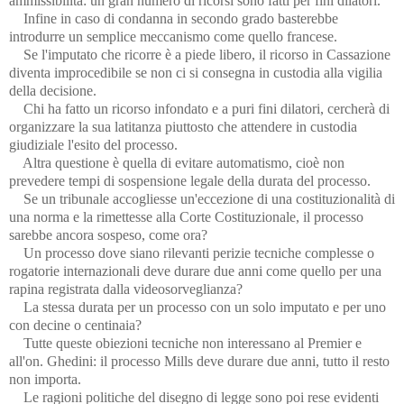
ammissibilità: un gran numero di ricorsi sono fatti per fini dilatori.
Infine in caso di condanna in secondo grado basterebbe
introdurre un semplice meccanismo come quello francese.
Se l'imputato che ricorre è a piede libero, il ricorso in Cassazione
diventa improcedibile se non ci si consegna in custodia alla vigilia
della decisione.
Chi ha fatto un ricorso infondato e a puri fini dilatori, cercherà di
organizzare la sua latitanza piuttosto che attendere in custodia
giudiziale l'esito del processo.
Altra questione è quella di evitare automatismo, cioè non
prevedere tempi di sospensione legale della durata del processo.
Se un tribunale accogliesse un'eccezione di una costituzionalità di
una norma e la rimettesse alla Corte Costituzionale, il processo
sarebbe ancora sospeso, come ora?
Un processo dove siano rilevanti perizie tecniche complesse o
rogatorie internazionali deve durare due anni come quello per una
rapina registrata dalla videosorveglianza?
La stessa durata per un processo con un solo imputato e per uno
con decine o centinaia?
Tutte queste obiezioni tecniche non interessano al Premier e
all'on. Ghedini: il processo Mills deve durare due anni, tutto il resto
non importa.
Le ragioni politiche del disegno di legge sono poi rese evidenti