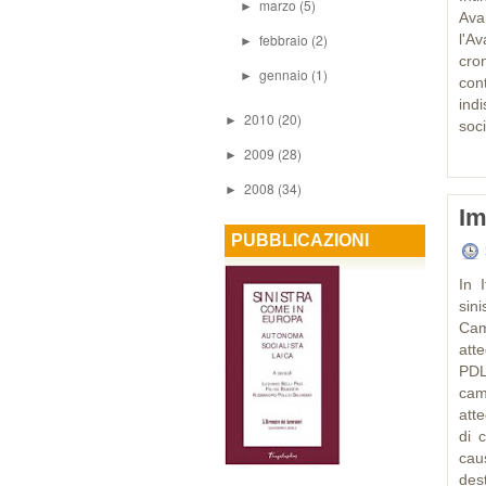
marzo
(5)
►
Ava
febbraio
(2)
l'A
►
cro
gennaio
(1)
►
con
indi
2010
(20)
►
soci
2009
(28)
►
2008
(34)
►
Im
PUBBLICAZIONI
In 
sin
Cam
att
PDL
cam
atte
di 
cau
des