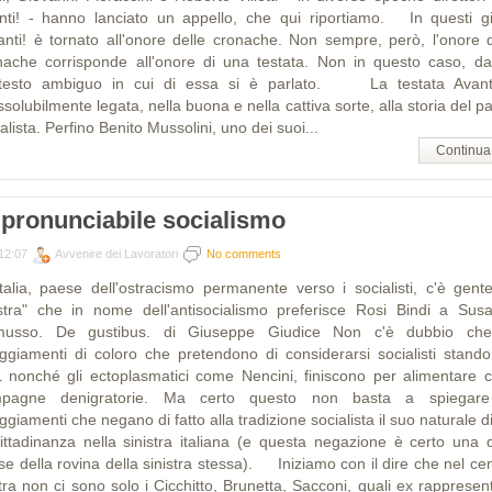
nti! - hanno lanciato un appello, che qui riportiamo. In questi gi
vanti! è tornato all'onore delle cronache. Non sempre, però, l'onore d
nache corrisponde all'onore di una testata. Non in questo caso, dat
testo ambiguo in cui di essa si è parlato. La testata Avant
ssolubilmente legata, nella buona e nella cattiva sorte, alla storia del pa
alista. Perfino Benito Mussolini, uno dei suoi...
Continua
pronunciabile socialismo
12:07
Avvenire dei Lavoratori
No comments
Italia, paese dell'ostracismo permanente verso i socialisti, c'è gente
istra" che in nome dell'antisocialismo preferisce Rosi Bindi a Sus
usso. De gustibus. di Giuseppe Giudice Non c'è dubbio che
eggiamenti di coloro che pretendono di considerarsi socialisti stando
 nonché gli ectoplasmatici come Nencini, finiscono per alimentare c
pagne denigratorie. Ma certo questo non basta a spiegare
ggiamenti che negano di fatto alla tradizione socialista il suo naturale di
cittadinanza nella sinistra italiana (e questa negazione è certo una d
se della rovina della sinistra stessa). Iniziamo con il dire che nel cen
tra non ci sono solo i Cicchitto, Brunetta, Sacconi, quali ex rappresent