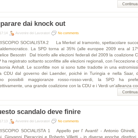
Continua
parare dai knock out
17:14
Avvenire dei Lavoratori
No comments
ISCOPIO SOCIALISTA 2 La Merkel al tramonto, spettacolare succ
ialdemocratico. La SPD torna al 35% (alle europee 2009 era al 
elice Besostri Dal trionfo alle elezioni federali del 2009 la coalizione
ha registrato soltanto sconfitte alle elezioni regionali, con l'eccezione 
sonia Anhalt. Le sconfitte non si sono tutte tradotte in una estromiss
la CDU dal governo dei Laender, poiché in Turingia e nella Saar, 
no possibili maggioranze rosso-rosso-verdi, la SPD ha prefer
pettivamente, una grande coalizione con la CDU e i Verdi un'alleanza con
Continua
esto scandalo deve finire
17:13
Avvenire dei Lavoratori
No comments
ISCOPIO SOCIALISTA 1 Appello per l' Avanti! - Antonio Ghirelli,
ni, Giovanni Pieraccini e Roberto Villetti - in diverse epoche direttori 