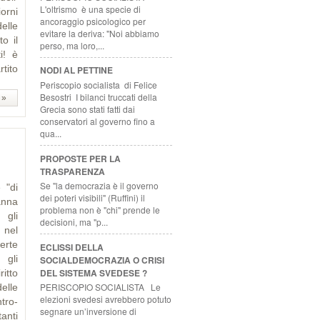
L'oltrismo è una specie di
orni
ancoraggio psicologico per
elle
evitare la deriva: "Noi abbiamo
o il
perso, ma loro,...
i! è
rtito
NODI AL PETTINE
Periscopio socialista di Felice
Besostri I bilanci truccati della
 »
Grecia sono stati fatti dai
conservatori al governo fino a
qua...
PROPOSTE PER LA
TRASPARENZA
Se "la democrazia è il governo
 "di
dei poteri visibili" (Ruffini) il
anna
problema non è "chi" prende le
 gli
decisioni, ma "p...
 nel
erte
ECLISSI DELLA
 gli
SOCIALDEMOCRAZIA O CRISI
DEL SISTEMA SVEDESE ?
ritto
PERISCOPIO SOCIALISTA Le
elle
elezioni svedesi avrebbero potuto
tro-
segnare un’inversione di
anti