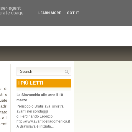
NTE COOPERATIVO, ZURIGO
 user-agent
nerate usage
LEARN MORE
GOT IT
I PIÙ LETTI
 di
ti e
La Slovacchia alle urne il 10
marzo
uale
Periscopio Bratislava, sinistra
uadri
avanti nei sondaggi
tato
di Ferdinando Leonzio
e il
http://www.avantidelladomenica.it
enti
A Bratislava è iniziata...