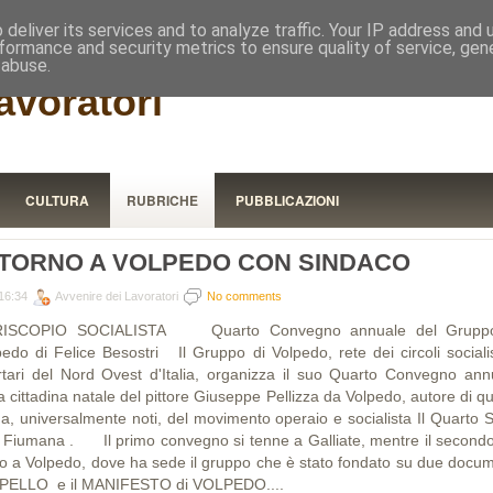
RISTORA
deliver its services and to analyze traffic. Your IP address and
formance and security metrics to ensure quality of service, ge
 abuse.
avoratori
CULTURA
RUBRICHE
PUBBLICAZIONI
ITORNO A VOLPEDO CON SINDACO
16:34
Avvenire dei Lavoratori
No comments
RISCOPIO SOCIALISTA Quarto Convegno annuale del Gruppo
pedo di Felice Besostri Il Gruppo di Volpedo, rete dei circoli socialis
ertari del Nord Ovest d'Italia, organizza il suo Quarto Convegno ann
a cittadina natale del pittore Giuseppe Pellizza da Volpedo, autore di q
na, universalmente noti, del movimento operaio e socialista Il Quarto S
a Fiumana . Il primo convegno si tenne a Galliate, mentre il secondo 
zo a Volpedo, dove ha sede il gruppo che è stato fondato su due docum
PPELLO e il MANIFESTO di VOLPEDO....