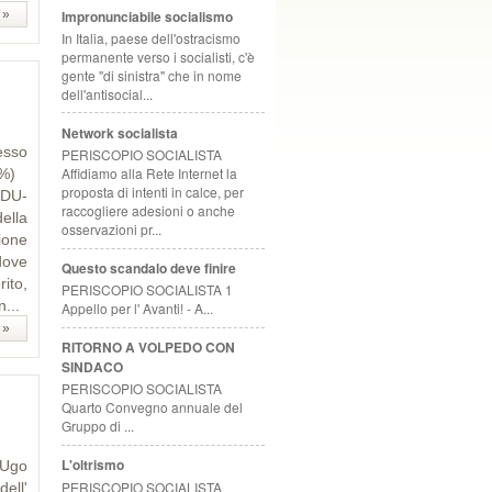
Impronunciabile socialismo
 »
In Italia, paese dell'ostracismo
permanente verso i socialisti, c'è
gente "di sinistra" che in nome
dell'antisocial...
Network socialista
esso
PERISCOPIO SOCIALISTA
Affidiamo alla Rete Internet la
17%)
proposta di intenti in calce, per
 CDU-
raccogliere adesioni o anche
della
osservazioni pr...
ione
dove
Questo scandalo deve finire
ito,
PERISCOPIO SOCIALISTA 1
...
Appello per l' Avanti! - A...
 »
RITORNO A VOLPEDO CON
SINDACO
PERISCOPIO SOCIALISTA
Quarto Convegno annuale del
Gruppo di ...
L'oltrismo
 Ugo
PERISCOPIO SOCIALISTA
dell'