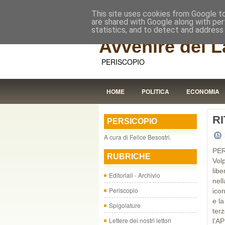
This site uses cookies from Google to 
are shared with Google along with per
statistics, and to detect and address
Avvenire dei L
PERISCOPIO
HOME
POLITICA
ECONOMIA
R
PERSICOPIO
A cura di Felice Besostri.
PE
RUBRICHE
Vol
lib
Editoriali - Archivio
nell
Periscopio
ico
e l
Spigolature
ter
Lettere dei nostri lettori
l'A