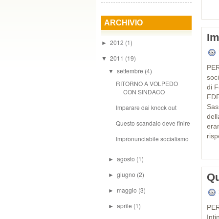
ARCHIVIO
Im
2012
(1)
►
2011
(19)
▼
PER
settembre
(4)
▼
soc
RITORNO A VOLPEDO
di F
CON SINDACO
FDP 
Sas
Imparare dai knock out
del
Questo scandalo deve finire
era
ris
Impronunciabile socialismo
agosto
(1)
►
giugno
(2)
Qu
►
maggio
(3)
►
aprile
(1)
►
PER
Inti