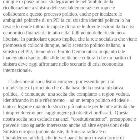
dunque di posizionarsi strategicamente nell’ambito della
ricollocazione a sinistra delle socialdemocrazie europee e
collaborare a questo processo politico, anche per incalzare le
ambiguità politiche di un PD la cui sbiadita identità politica lo ha
reso e lo rende tuttora incapace di trarre le dovute lezioni dalla crisi
economico finanziaria in atto e dal fallimento delle ricette neo-
liberiste. In particolare questo implica che la rete socialista che viene
promossa si collochi dunque, nello scenario politico italiano, a
sinistra del PD, ritenendo il Partito Democratico in quanto tale
inadeguato rispetto alle sfide politiche e culturali che un partito di
sinistra deve oggi affrontare nello scenario di crisi economica
internazionale.
L’adesione al socialismo europeo, pur essendo per noi
un’adesione di principio che è alla base della nostra iniziativa
politica, è comunque una scelta che compiamo a ragion veduta,
identificando in tale riferimento – ad un tempo politico ed ideale -
tanto il legame quanto lo sbocco più naturale per le tutte attività che
intraprenderemo per raggiungere gli obiettivi prefissati. Questa
nostra scelta non esclude ma anzi, “costitutivamente”, presuppone e
prevede uno sguardo interessato anche ad altre espressioni della
Sinistra europea (ambientaliste, di Sinistra radicale o
liberaldemocratiche), che in vari paesi hanno trovato forme di