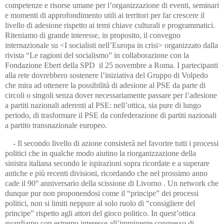
competenze e risorse umane per l’organizzazione di eventi, seminari
e momenti di approfondimento utili ai territori per far crescere il
livello di adesione rispetto ai temi chiave culturali e programmatici.
Riteniamo di grande interesse, in proposito, il convegno
internazionale su <I socialisti nell’Europa in crisi> organizzato dalla
rivista “Le ragioni del socialismo” in collaborazione con la
Fondazione Ebert della SPD il 25 novembre a Roma. I partecipanti
alla rete dovrebbero sostenere l’iniziativa del Gruppo di Volpedo
che mira ad ottenere la possibilità di adesione al PSE da parte di
circoli o singoli senza dover necessariamente passare per l’adesione
a partiti nazionali aderenti al PSE: nell’ottica, sia pure di lungo
periodo, di trasformare il PSE da confederazione di partiti nazionali
a partito transnazionale europeo.
- Il secondo livello di azione consisterà nel favorire tutti i processi
politici che in qualche modo aiutino la riorganizzazione della
sinistra italiana secondo le ispirazioni sopra ricordate e a superare
antiche e più recenti divisioni, ricordando che nel prossimo anno
cade il 90° anniversario della scissione di Livorno . Un network che
dunque pur non proponendosi come il “principe” dei processi
politici, non si limiti neppure al solo ruolo di “consigliere del
principe” rispetto agli attori del gioco politico. In quest’ottica
guardiamo con estremo interesse all’imminente congresso di