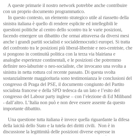
A queste primarie il nostro network potrebbe anche contribuire
con un proprio documento programmatico.
In questo contesto, un elemento strategico utile al riassetto della
sinistra italiana è quello di rendere esplicite ed intellegibili le
questioni politiche al centro dello scontro tra le varie posizioni,
facendo emergere un dibattito che ormai attraversa da diversi mesi
anche i grandi partiti socialisti e socialdemocratici europei. Si tratta
del confronto tra le posizioni più liberal-liberiste e neo-centriste, che
si pongono in continuità politica con la terza via blairiana e
analoghe esperienze continentali, e le posizioni che potremmo
definire neo-laburiste o neo-socialiste, che invocano una svolta a
sinistra in netta rottura col recente passato. Di questa svolta
sostanzialmente maggioritaria sono testimonianza le conclusioni del
congresso di Praga del PSE, il documento congiunto del Partito
socialista francese e della SPD tedesca da un lato e l’esito del
congresso del Labour party inglese – con l’elezione di Ed Miliband
- dall’altro. L’Italia non può e non deve essere assente da questo
importante dibattito.
Una questione tutta italiana è invece quella riguardante la difesa
della laicità dello Stato e la tutela dei diritti civili. Non è in
discussione la legittimità delle posizioni diverse espresse in