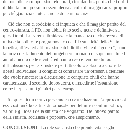
democratiche competizioni elettorali, ricordando - però - che i diritti
di libertà non possono essere decisi a colpi di maggioranza proprio
perché garanzia e tutela anche delle minoranze.
Ciò che non ci soddisfa e ci inquieta è che il maggior partito del
centro-sinistra, il PD, non abbia fatto scelte nette e definitive su
questi temi. La estrema timidezza e la mancanza di chiarezza e di
univocità politica e programmatica del PD su laicità dello Stato,
bioetica, difesa ed affermazione dei diritti civili e di “genere”, sono
la prova del fallimento del progetto veltroniano di superamento ed
annullamento delle identità ed hanno reso e rendono tuttora
difficilissimo, per la sinistra e per tutti coloro abbiano a cuore la
libertà individuale, il compito di contrastare un’offensiva clericale
che vuole rimettere in discussione le conquiste civili che hanno
caratterizzato il secondo dopoguerra, e impedirne l’espansione
come in quasi tutti gli altri paesi europei.
Su questi temi non vi possono essere mediazioni: l’approccio ad
essi costituirà la cartina di tornasole per definire i confini politici, i
valori e gli ideali della sinistra che vogliamo. Del nuovo partito
della sinistra, socialista e popolare, che auspichiamo.
CONCLUSIONI -
La rete socialista che prende vita sceglie