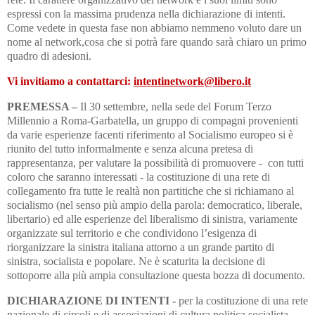
espressi con la massima prudenza nella dichiarazione di intenti.
Come vedete in questa fase non abbiamo nemmeno voluto dare un
nome al network,cosa che si potrà fare quando sarà chiaro un primo
quadro di adesioni.
Vi invitiamo a contattarci:
intentinetwork@libero.it
PREMESSA –
Il 30 settembre, nella sede del Forum Terzo
Millennio a Roma-Garbatella, un gruppo di compagni provenienti
da varie esperienze facenti riferimento al Socialismo europeo si è
riunito del tutto informalmente e senza alcuna pretesa di
rappresentanza, per valutare la possibilità di promuovere - con tutti
coloro che saranno interessati - la costituzione di una rete di
collegamento fra tutte le realtà non partitiche che si richiamano al
socialismo (nel senso più ampio della parola: democratico, liberale,
libertario) ed alle esperienze del liberalismo di sinistra, variamente
organizzate sul territorio e che condividono l’esigenza di
riorganizzare la sinistra italiana attorno a un grande partito di
sinistra, socialista e popolare. Ne è scaturita la decisione di
sottoporre alla più ampia consultazione questa bozza di documento.
DICHIARAZIONE DI INTENTI -
per la costituzione di una rete
nazionale di circoli e di associazioni di cultura politica socialista