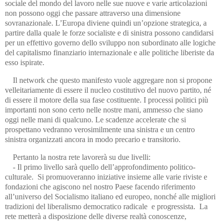
sociale del mondo del lavoro nelle sue nuove e varie articolazioni
non possono oggi che passare attraverso una dimensione
sovranazionale. L’Europa diviene quindi un’opzione strategica, a
partire dalla quale le forze socialiste e di sinistra possono candidarsi
per un effettivo governo dello sviluppo non subordinato alle logiche
del capitalismo finanziario internazionale e alle politiche liberiste da
esso ispirate.
Il network che questo manifesto vuole aggregare non si propone
velleitariamente di essere il nucleo costitutivo del nuovo partito, né
di essere il motore della sua fase costituente. I processi politici più
importanti non sono certo nelle nostre mani, ammesso che siano
oggi nelle mani di qualcuno. Le scadenze accelerate che si
prospettano vedranno verosimilmente una sinistra e un centro
sinistra organizzati ancora in modo precario e transitorio.
Pertanto la nostra rete lavorerà su due livelli:
- Il primo livello sarà quello dell’approfondimento politico-
culturale. Si promuoveranno iniziative insieme alle varie riviste e
fondazioni che agiscono nel nostro Paese facendo riferimento
all’universo del Socialismo italiano ed europeo, nonché alle migliori
tradizioni del liberalismo democratico radicale e progressista. La
rete metterà a disposizione delle diverse realtà conoscenze,