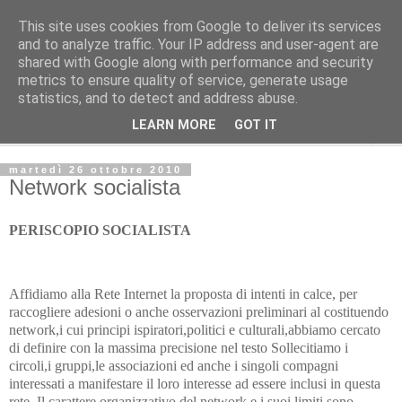
This site uses cookies from Google to deliver its services
Avvenire dei Lavoratori
and to analyze traffic. Your IP address and user-agent are
shared with Google along with performance and security
metrics to ensure quality of service, generate usage
PERISCOPIO
statistics, and to detect and address abuse.
LEARN MORE
GOT IT
▼
martedì 26 ottobre 2010
Network socialista
PERISCOPIO SOCIALISTA
Affidiamo alla Rete Internet la proposta di intenti in calce, per
raccogliere adesioni o anche osservazioni preliminari al costituendo
network,i cui principi ispiratori,politici e culturali,abbiamo cercato
di definire con la massima precisione nel testo Sollecitiamo i
circoli,i gruppi,le associazioni ed anche i singoli compagni
interessati a manifestare il loro interesse ad essere inclusi in questa
rete. Il carattere organizzativo del network e i suoi limiti sono