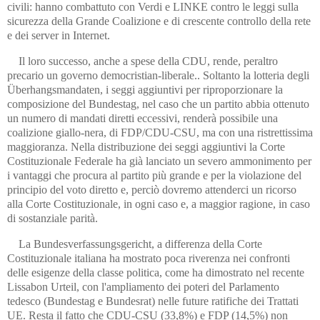
civili: hanno combattuto con Verdi e LINKE contro le leggi sulla
sicurezza della Grande Coalizione e di crescente controllo della rete
e dei server in Internet.
Il loro successo, anche a spese della CDU, rende, peraltro
precario un governo democristian-liberale.. Soltanto la lotteria degli
Überhangsmandaten, i seggi aggiuntivi per riproporzionare la
composizione del Bundestag, nel caso che un partito abbia ottenuto
un numero di mandati diretti eccessivi, renderà possibile una
coalizione giallo-nera, di FDP/CDU-CSU, ma con una ristrettissima
maggioranza. Nella distribuzione dei seggi aggiuntivi la Corte
Costituzionale Federale ha già lanciato un severo ammonimento per
i vantaggi che procura al partito più grande e per la violazione del
principio del voto diretto e, perciò dovremo attenderci un ricorso
alla Corte Costituzionale, in ogni caso e, a maggior ragione, in caso
di sostanziale parità.
La Bundesverfassungsgericht, a differenza della Corte
Costituzionale italiana ha mostrato poca riverenza nei confronti
delle esigenze della classe politica, come ha dimostrato nel recente
Lissabon Urteil, con l'ampliamento dei poteri del Parlamento
tedesco (Bundestag e Bundesrat) nelle future ratifiche dei Trattati
UE. Resta il fatto che CDU-CSU (33,8%) e FDP (14,5%) non