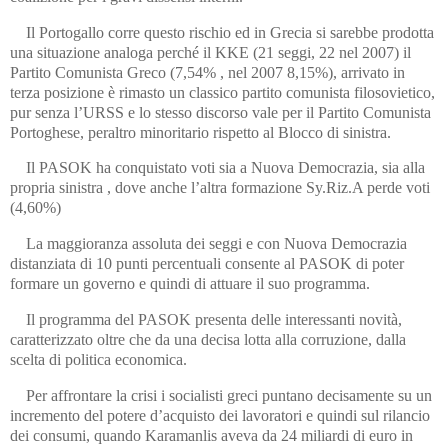
Il Portogallo corre questo rischio ed in Grecia si sarebbe prodotta
una situazione analoga perché il KKE (21 seggi, 22 nel 2007) il
Partito Comunista Greco (7,54% , nel 2007 8,15%), arrivato in
terza posizione è rimasto un classico partito comunista filosovietico,
pur senza l’URSS e lo stesso discorso vale per il Partito Comunista
Portoghese, peraltro minoritario rispetto al Blocco di sinistra.
Il PASOK ha conquistato voti sia a Nuova Democrazia, sia alla
propria sinistra , dove anche l’altra formazione Sy.Riz.A perde voti
(4,60%)
La maggioranza assoluta dei seggi e con Nuova Democrazia
distanziata di 10 punti percentuali consente al PASOK di poter
formare un governo e quindi di attuare il suo programma.
Il programma del PASOK presenta delle interessanti novità,
caratterizzato oltre che da una decisa lotta alla corruzione, dalla
scelta di politica economica.
Per affrontare la crisi i socialisti greci puntano decisamente su un
incremento del potere d’acquisto dei lavoratori e quindi sul rilancio
dei consumi, quando Karamanlis aveva da 24 miliardi di euro in