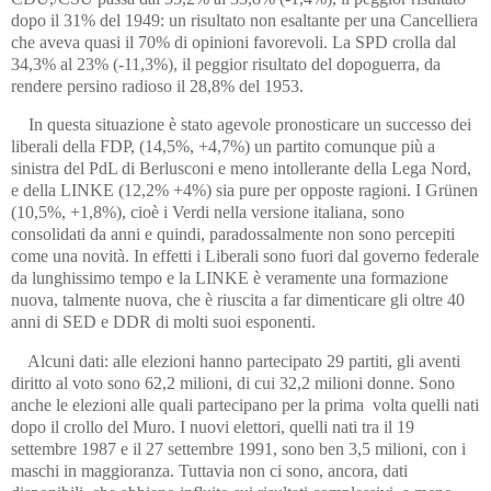
dopo il 31% del 1949: un risultato non esaltante per una Cancelliera
che aveva quasi il 70% di opinioni favorevoli. La SPD crolla dal
34,3% al 23% (-11,3%), il peggior risultato del dopoguerra, da
rendere persino radioso il 28,8% del 1953.
In questa situazione è stato agevole pronosticare un successo dei
liberali della FDP, (14,5%, +4,7%) un partito comunque più a
sinistra del PdL di Berlusconi e meno intollerante della Lega Nord,
e della LINKE (12,2% +4%) sia pure per opposte ragioni. I Grünen
(10,5%, +1,8%), cioè i Verdi nella versione italiana, sono
consolidati da anni e quindi, paradossalmente non sono percepiti
come una novità. In effetti i Liberali sono fuori dal governo federale
da lunghissimo tempo e la LINKE è veramente una formazione
nuova, talmente nuova, che è riuscita a far dimenticare gli oltre 40
anni di SED e DDR di molti suoi esponenti.
Alcuni dati: alle elezioni hanno partecipato 29 partiti, gli aventi
diritto al voto sono 62,2 milioni, di cui 32,2 milioni donne. Sono
anche le elezioni alle quali partecipano per la prima volta quelli nati
dopo il crollo del Muro. I nuovi elettori, quelli nati tra il 19
settembre 1987 e il 27 settembre 1991, sono ben 3,5 milioni, con i
maschi in maggioranza. Tuttavia non ci sono, ancora, dati