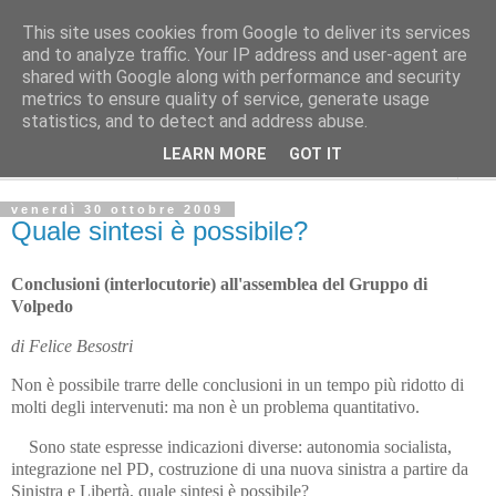
This site uses cookies from Google to deliver its services
Avvenire dei Lavoratori
and to analyze traffic. Your IP address and user-agent are
shared with Google along with performance and security
metrics to ensure quality of service, generate usage
PERISCOPIO
statistics, and to detect and address abuse.
LEARN MORE
GOT IT
▼
venerdì 30 ottobre 2009
Quale sintesi è possibile?
Conclusioni (interlocutorie) all'assemblea del Gruppo di
Volpedo
di Felice Besostri
Non è possibile trarre delle conclusioni in un tempo più ridotto di
molti degli intervenuti: ma non è un problema quantitativo.
Sono state espresse indicazioni diverse: autonomia socialista,
integrazione nel PD, costruzione di una nuova sinistra a partire da
Sinistra e Libertà, quale sintesi è possibile?