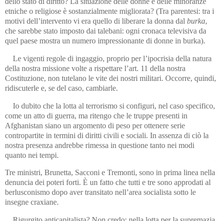
dello stato di diritto? La situazione delle donne e delle minoranze
etniche o religiose è sostanzialmente migliorata? (Tra parentesi: tra i
motivi dell’intervento vi era quello di liberare la donna dal
burka
,
che sarebbe stato imposto dai talebani: ogni cronaca televisiva da
quel paese mostra un numero impressionante di donne in burka).
Le vigenti regole di ingaggio, proprio per l’ipocrisia della natura
della nostra missione volte a rispettare l’art. 11 della nostra
Costituzione, non tutelano le vite dei nostri militari. Occorre, quindi,
ridiscuterle e, se del caso, cambiarle.
Io dubito che la lotta al terrorismo si configuri, nel caso specifico,
come un atto di guerra, ma ritengo che le truppe presenti in
Afghanistan siano un argomento di peso per ottenere serie
contropartite in termini di diritti civili e sociali. In assenza di ciò la
nostra presenza andrebbe rimessa in questione tanto nei modi
quanto nei tempi.
Tre ministri, Brunetta, Sacconi e Tremonti, sono in prima linea nella
denuncia dei poteri forti. È un fatto che tutti e tre sono approdati al
berlusconismo dopo aver transitato nell’area socialista sotto le
insegne craxiane.
Rigurgito anticapitalista? Non credo: nella lotta per la supremazia