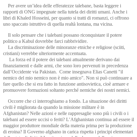
Per avere un’idea delle efferatezze talebane, basta leggere i
rapporti di ONG impegnate nella tutela dei diritti umani. Anche i
libri di Khaled Hosseini, per quanto si tratti di romanzi, ci offrono
uno spaccato istruttivo di quella realtà lontana, ma vicina.
Il solo pensare che i talebani possano riconquistare il potere
politico a Kabul dovrebbe farci rabbrividire.
La discriminazione delle minoranze etniche e religiose (sciiti,
cristiani) verrebbe ulteriormente accentuata.
La forza ed il potere dei talebani attualmente derivano dai
finanziamenti e dalle armi, che sono loro pervenuti in precedenza
dall’Occidente via Pakistan. Come insegnava Elias Canetti "il
nemico del mio nemico non è mio amico". Non si può continuare a
fare quello che si era fatto in funzione antisovietica, cioè armare e
promuovere formazioni soltanto perché nemiche dei nostri nemici.
Occorre che ci interroghiamo a fondo. La situazione dei diritti
civili è migliorata da quando la missione militare è in
Afghanistan? Nelle azioni e nelle rappresaglie sono più i civili o i
talebani ad essere uccisi o feriti? L’Afghanistan continua ad essere il
maggior produttore mondiale della materia prima per la produzione
di eroina? Il Governo afghano in carica rispetta i principi elementari