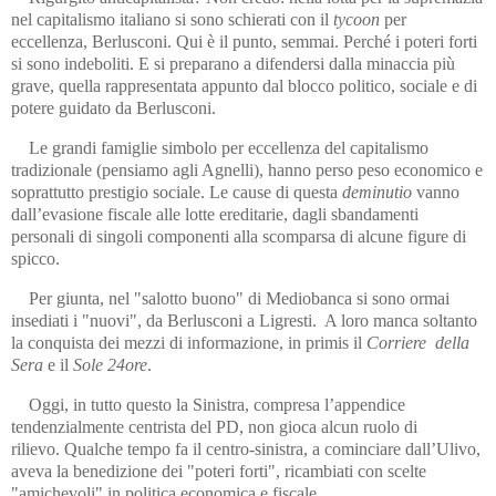
nel capitalismo italiano si sono schierati con il
tycoon
per
eccellenza, Berlusconi. Qui è il punto, semmai. Perché i poteri forti
si sono indeboliti. E si preparano a difendersi dalla minaccia più
grave, quella rappresentata appunto dal blocco politico, sociale e di
potere guidato da Berlusconi.
Le grandi famiglie simbolo per eccellenza del capitalismo
tradizionale (pensiamo agli Agnelli), hanno perso peso economico e
soprattutto prestigio sociale. Le cause di questa
deminutio
vanno
dall’evasione fiscale alle lotte ereditarie, dagli sbandamenti
personali di singoli componenti alla scomparsa di alcune figure di
spicco.
Per giunta, nel "salotto buono" di Mediobanca si sono ormai
insediati i "nuovi", da Berlusconi a Ligresti. A loro manca soltanto
la conquista dei mezzi di informazione, in primis il
Corriere della
Sera
e il
Sole 24ore
.
Oggi, in tutto questo la Sinistra, compresa l’appendice
tendenzialmente centrista del PD, non gioca alcun ruolo di
rilievo. Qualche tempo fa il centro-sinistra, a cominciare dall’Ulivo,
aveva la benedizione dei "poteri forti", ricambiati con scelte
"amichevoli" in politica economica e fiscale.