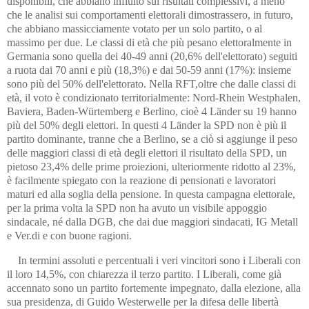
disponibili, che abbiano influito sui risultati complessivi, a meno
che le analisi sui comportamenti elettorali dimostrassero, in futuro,
che abbiano massicciamente votato per un solo partito, o al
massimo per due. Le classi di età che più pesano elettoralmente in
Germania sono quella dei 40-49 anni (20,6% dell'elettorato) seguiti
a ruota dai 70 anni e più (18,3%) e dai 50-59 anni (17%): insieme
sono più del 50% dell'elettorato. Nella RFT,oltre che dalle classi di
età, il voto è condizionato territorialmente: Nord-Rhein Westphalen,
Baviera, Baden-Würtemberg e Berlino, cioè 4 Länder su 19 hanno
più del 50% degli elettori. In questi 4 Länder la SPD non è più il
partito dominante, tranne che a Berlino, se a ciò si aggiunge il peso
delle maggiori classi di età degli elettori il risultato della SPD, un
pietoso 23,4% delle prime proiezioni, ulteriormente ridotto al 23%,
è facilmente spiegato con la reazione di pensionati e lavoratori
maturi ed alla soglia della pensione. In questa campagna elettorale,
per la prima volta la SPD non ha avuto un visibile appoggio
sindacale, né dalla DGB, che dai due maggiori sindacati, IG Metall
e Ver.di e con buone ragioni.
In termini assoluti e percentuali i veri vincitori sono i Liberali con
il loro 14,5%, con chiarezza il terzo partito. I Liberali, come già
accennato sono un partito fortemente impegnato, dalla elezione, alla
sua presidenza, di Guido Westerwelle per la difesa delle libertà