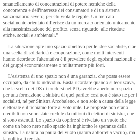
smantellamento di concentrazioni di potere nemiche della
concorrenza e dell'interesse dei consumatori e di un sistema
sanzionatorio severo, per chi viola le regole. Un mercato
socialmente orientato differisce da un mercato orientato unicamente
alla massimizzazione del profitto, senza riguardo alle ricadute
etiche, sociali e ambientali."
La situazione apre uno spazio obiettivo per le idee socialiste, cioè
una scelta di solidarietà e cooperazione, come molti interventi
hanno ricordato: l'alternativa è il prevalere degli egoismi nazionali e
dei gruppi economicamente o militarmente più forti.
L'esistenza di uno spazio non è una garanzia, che possa essere
occupato, da chi lo individua. Basta ricordare quando si teorizzava,
che la scelta dei DS di fondersi nel PD,avrebbe aperto uno spazio
per una formazione a sinistra di quel partito: così non è stato ne per i
socialisti, né per Sinistra Arcobaleno, e non solo a causa della legge
elettorale e il richiamo forte al voto utile. Le proposte non erano
credibili non sono state credute da milioni di elettori di sinistra, che
si sono astenuti. Lo spazio da coprire si è rivelato un vuoto,che
come un buco nero nello spazio ha inghiottito le speranze della
sinistra. La natura ha paura del vuoto (natura abhorret a vacuo), ma
la politica li registra.