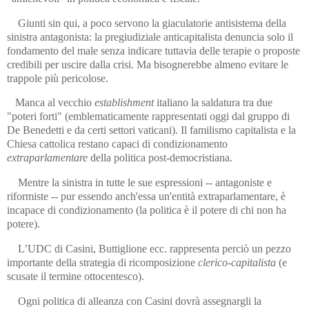
Giunti sin qui, a poco servono la giaculatorie antisistema della
sinistra antagonista: la pregiudiziale anticapitalista denuncia solo il
fondamento del male senza indicare tuttavia delle terapie o proposte
credibili per uscire dalla crisi. Ma bisognerebbe almeno evitare le
trappole più pericolose.
Manca al vecchio
establishment
italiano la saldatura tra due
"poteri forti" (emblematicamente rappresentati oggi dal gruppo di
De Benedetti e da certi settori vaticani). Il familismo capitalista e la
Chiesa cattolica restano capaci di condizionamento
extraparlamentare
della politica post-democristiana.
Mentre la sinistra in tutte le sue espressioni -- antagoniste e
riformiste -- pur essendo anch'essa un'entità extraparlamentare, è
incapace di condizionamento (la politica è il potere di chi non ha
potere).
L’UDC di Casini, Buttiglione ecc. rappresenta perciò un pezzo
importante della strategia di ricomposizione
clerico-capitalista
(e
scusate il termine ottocentesco).
Ogni politica di alleanza con Casini dovrà assegnargli la