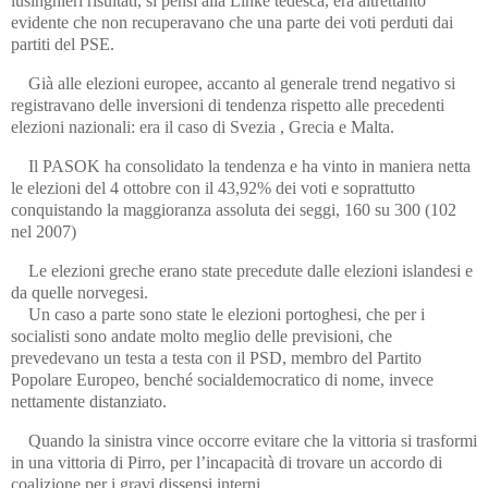
lusinghieri risultati, si pensi alla Linke tedesca, era altrettanto
evidente che non recuperavano che una parte dei voti perduti dai
partiti del PSE.
Già alle elezioni europee, accanto al generale trend negativo si
registravano delle inversioni di tendenza rispetto alle precedenti
elezioni nazionali: era il caso di Svezia , Grecia e Malta.
Il PASOK ha consolidato la tendenza e ha vinto in maniera netta
le elezioni del 4 ottobre con il 43,92% dei voti e soprattutto
conquistando la maggioranza assoluta dei seggi, 160 su 300 (102
nel 2007)
Le elezioni greche erano state precedute dalle elezioni islandesi e
da quelle norvegesi.
Un caso a parte sono state le elezioni portoghesi, che per i
socialisti sono andate molto meglio delle previsioni, che
prevedevano un testa a testa con il PSD, membro del Partito
Popolare Europeo, benché socialdemocratico di nome, invece
nettamente distanziato.
Quando la sinistra vince occorre evitare che la vittoria si trasformi
in una vittoria di Pirro, per l’incapacità di trovare un accordo di
coalizione per i gravi dissensi interni.