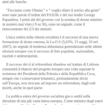
aiuti alle banche.
"Facciamo come Obama " e " voglio ridare il sorriso alla gente"
sono state parole d’ordine del PASOK e del suo leader George
Papandreu. I primi atti del governo con la nomina di donne ministro
in numero mai visto ( 9 su 36), sono un segnale, come il
rinnovamento dei 2/3 dei ministri.
Unica ombra nella vittoria socialista è il successo di una nuova
formazione di destra estrema, la La.O.S (5,63%, 15 seggi, 10 nel
2007), un segnale di tendenza abbastanza generalizzato nelle ultime
elezioni europee con il successo di liste populiste, nazionaliste,
razziste e antieuropeiste.
Il successo dei sì al referendum irlandese sul trattato di Lisbona
consentirà il rilancio del progetto europeo una volta superate le
resistenze dei Presidenti della Polonia e della Repubblica Ceca,
sempre che i conservatori britannici, profondamente divisi
sull’Europa, non riescano ad imporre un referendum, dagli esiti
incerti, anche in quel paese.
La politica estera del governo socialista greco andrà nella
direzione di una più vasta intesa europea. Come ministro degli esteri