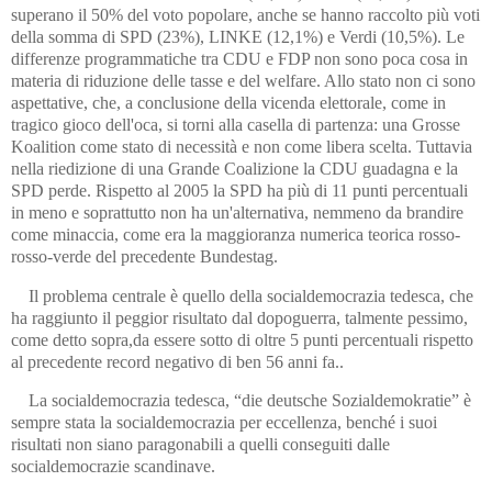
superano il 50% del voto popolare, anche se hanno raccolto più voti
della somma di SPD (23%), LINKE (12,1%) e Verdi (10,5%). Le
differenze programmatiche tra CDU e FDP non sono poca cosa in
materia di riduzione delle tasse e del welfare. Allo stato non ci sono
aspettative, che, a conclusione della vicenda elettorale, come in
tragico gioco dell'oca, si torni alla casella di partenza: una Grosse
Koalition come stato di necessità e non come libera scelta. Tuttavia
nella riedizione di una Grande Coalizione la CDU guadagna e la
SPD perde. Rispetto al 2005 la SPD ha più di 11 punti percentuali
in meno e soprattutto non ha un'alternativa, nemmeno da brandire
come minaccia, come era la maggioranza numerica teorica rosso-
rosso-verde del precedente Bundestag.
Il problema centrale è quello della socialdemocrazia tedesca, che
ha raggiunto il peggior risultato dal dopoguerra, talmente pessimo,
come detto sopra,da essere sotto di oltre 5 punti percentuali rispetto
al precedente record negativo di ben 56 anni fa..
La socialdemocrazia tedesca, “die deutsche Sozialdemokratie” è
sempre stata la socialdemocrazia per eccellenza, benché i suoi
risultati non siano paragonabili a quelli conseguiti dalle
socialdemocrazie scandinave.