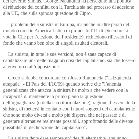
del governo Simitis, George Papandreu ha perseguito una politica
di riduzione dei conflitti con la Turchia sia nel processo di adesione
alla UE, che sulla spinosa questione di Cipro.
I problemi della sinistra in Europa, ma anche in altre parati del
mondo come in America Latina (a proposito l’11 di Dicembre si
vota in Cile per l’elezione del Presidente), richiedono riflessioni di
fondo che vanno ben oltre di singoli risultati elettorali..
La sinistra, in tutte le sue versioni, non è stata capace di
capitalizzare una delle maggiori crisi del capitalismo, sia che fossero
al governo o all’opposizione.
Credo si debba concordare con Josep Ramoneda ("la izquierda
atrapada" - El Pais del 4/10/09) quando scrive che "l’anemia
generalizzata che attacca la sinistra ha molto a che vedere con la
incapacità di mantenere in primo piano la questione
dell’uguaglianza (o della sua riformulazione), ragione d’essere della
sinistra, di mettersi in contatto con i nuovi soggetti del cambiamento
che sono molto diversi e molto più dispersi che nel passato e di
generare alternative realmente possibili, approfittando delle diverse
possibilità di declinazione del capitalismo".
La sinistra deve dare sempre un’idea di alternativa, aggiungo,