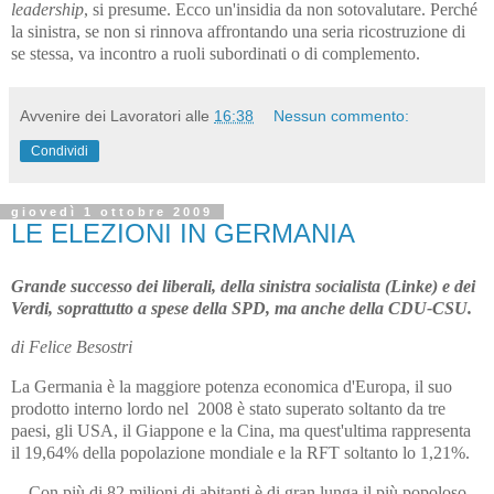
leadership
, si presume. Ecco un'insidia da non sotovalutare. Perché
la sinistra, se non si rinnova affrontando una seria ricostruzione di
se stessa, va incontro a ruoli subordinati o di complemento.
Avvenire dei Lavoratori
alle
16:38
Nessun commento:
Condividi
giovedì 1 ottobre 2009
LE ELEZIONI IN GERMANIA
Grande successo dei liberali, della sinistra socialista (Linke) e dei
Verdi, soprattutto a spese della SPD, ma anche della CDU-CSU.
di Felice Besostri
La Germania è la maggiore potenza economica d'Europa, il suo
prodotto interno lordo nel 2008 è stato superato soltanto da tre
paesi, gli USA, il Giappone e la Cina, ma quest'ultima rappresenta
il 19,64% della popolazione mondiale e la RFT soltanto lo 1,21%.
Con più di 82 milioni di abitanti è di gran lunga il più popoloso