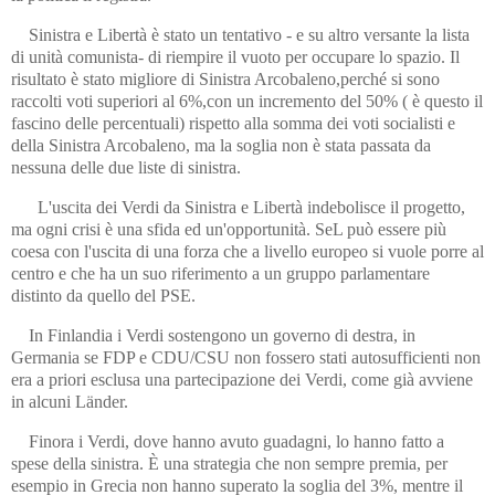
Sinistra e Libertà è stato un tentativo - e su altro versante la lista
di unità comunista- di riempire il vuoto per occupare lo spazio. Il
risultato è stato migliore di Sinistra Arcobaleno,perché si sono
raccolti voti superiori al 6%,con un incremento del 50% ( è questo il
fascino delle percentuali) rispetto alla somma dei voti socialisti e
della Sinistra Arcobaleno, ma la soglia non è stata passata da
nessuna delle due liste di sinistra.
L'uscita dei Verdi da Sinistra e Libertà indebolisce il progetto,
ma ogni crisi è una sfida ed un'opportunità. SeL può essere più
coesa con l'uscita di una forza che a livello europeo si vuole porre al
centro e che ha un suo riferimento a un gruppo parlamentare
distinto da quello del PSE.
In Finlandia i Verdi sostengono un governo di destra, in
Germania se FDP e CDU/CSU non fossero stati autosufficienti non
era a priori esclusa una partecipazione dei Verdi, come già avviene
in alcuni Länder.
Finora i Verdi, dove hanno avuto guadagni, lo hanno fatto a
spese della sinistra. È una strategia che non sempre premia, per
esempio in Grecia non hanno superato la soglia del 3%, mentre il