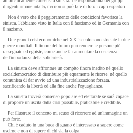
automaticamente consensi a sinistra. Le responsabilità dei gruppi
dirigenti rimane intatta, ma non si può fare di loro i capri espiatori
Non è vero che il peggioramento delle condizioni favorisca la
sinistra, l'abbiamo visto in Italia con il fascismo ed in Germania con
il nazismo.
Due grandi crisi economiche nel XX° secolo sono sfociate in due
guerre mondiali. Il timore del futuro può rendere le persone più
rassegnate ed egoiste, come anche far aumentare la coscienza
dell'importanza della solidarietà.
La sinistra deve affrontare un compito finora inedito né quello
socialdemocratico di distribuire più equamente le risorse, né quello
comunista di dar avvio ad una industrializzazione forzata,
sacrificando la libertà ed alla fine anche l'eguaglianza.
La sinistra troverà consenso popolare ed elettorale se sarà capace
di proporre un'uscita dalla crisi possibile, praticabile e credibile.
Per illustrare il concetto mi scuso di ricorrere ad un'immagine un
può forte.
Chi è caduto in una buca di guano è interessato a sapere come
uscirne e non di sapere di chi sia la colpa.