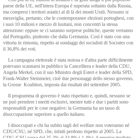
paese della UE, nell'intera Europa è superata soltanto dalla Russia,
ma compresi i territori asiatici al di là dei monti Urali. Nessuno si
meraviglia, pertanto, che le contemporanee elezioni portoghesi, con
i suoi 10 milioni e mezzo di lusitani, non concentri la stessa
attenzione: eppure se ci saranno sorprese politiche, queste verranno
dal Portogallo, piuttosto che dalla Germania. Così è stato con una
vittoria in rimonta, rispetto ai sondaggi dei socialisti di Socrates con
il 36,8% dei voti.
La campagna elettorale è stata noiosa e d'altra parte difficilmente
potevano scannarsi in pubblico la Cancelliera e leader della CDU,
Angela Merkel, con il suo Ministro degli Esteri e leader della SPD,
Frank-Walter Steinmeier, cioè due personaggi dello stesso governo,
la Grosse Koalition, imposta dai risultati del settembre 2005.
Il programma di governo è stato rispettato e, quindi, nessuno se
ne può prendere i meriti esclusivi, mentre tutti e due i partiti sono
responsabili per le cose negative: la Germania ha un tasso di
disoccupazione superiore a quello italiano.
I disoccupati e chi ha subito tagli del welfare non voteranno né
CDU/CSU, né SPD, che, infatti perdono rispetto al 2005. La
CDU,/CSU passa dal 35,2% al 33,8% (-1,4%), il peggior risultato