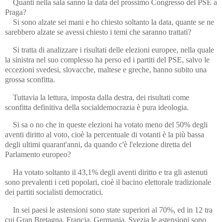
Quanti nella sala sanno la data del prossimo Congresso del PSE a
Praga?
Si sono alzate sei mani e ho chiesto soltanto la data, quante se ne
sarebbero alzate se avessi chiesto i temi che saranno trattati?
Si tratta di analizzare i risultati delle elezioni europee, nella quale
la sinistra nel suo complesso ha perso ed i partiti del PSE, salvo le
eccezioni svedesi, slovacche, maltese e greche, hanno subito una
grossa sconfitta.
Tuttavia la lettura, imposta dalla destra, dei risultati come
sconfitta definitiva della socialdemocrazia è pura ideologia.
Si sa o no che in queste elezioni ha votato meno del 50% degli
aventi diritto al voto, cioè la percentuale di votanti è la più bassa
degli ultimi quarant'anni, da quando c'è l'elezione diretta del
Parlamento europeo?
Ha votato soltanto il 43,1% degli aventi diritto e tra gli astenuti
sono prevalenti i ceti popolari, cioè il bacino elettorale tradizionale
dei partiti socialisti democratici.
In sei paesi le astensioni sono state superiori al 70%, ed in 12 tra
cui Gran Bretagna, Francia, Germania, Svezia le astensioni sono