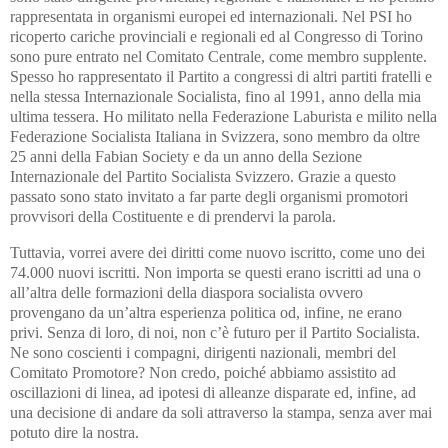
rappresentata in organismi europei ed internazionali. Nel PSI ho
ricoperto cariche provinciali e regionali ed al Congresso di Torino
sono pure entrato nel Comitato Centrale, come membro supplente.
Spesso ho rappresentato il Partito a congressi di altri partiti fratelli e
nella stessa Internazionale Socialista, fino al 1991, anno della mia
ultima tessera.
Ho militato nella Federazione Laburista e milito nella
Federazione Socialista Italiana in Svizzera, sono membro da oltre
25 anni della Fabian Society e da un anno della Sezione
Internazionale del Partito Socialista Svizzero. Grazie a questo
passato sono stato invitato a far parte degli organismi promotori
provvisori della Costituente e di prendervi la parola.
Tuttavia, vorrei avere dei diritti come nuovo iscritto, come uno dei
74.000 nuovi iscritti. Non importa se questi erano iscritti ad una o
all’altra delle formazioni della diaspora socialista ovvero
provengano da un’altra esperienza politica od, infine, ne erano
privi.
Senza di loro, di noi, non c’è futuro per il Partito Socialista.
Ne sono coscienti i compagni, dirigenti nazionali, membri del
Comitato Promotore?
Non credo, poiché abbiamo assistito ad
oscillazioni di linea, ad ipotesi di alleanze disparate ed, infine, ad
una decisione di andare da soli attraverso la stampa, senza aver mai
potuto dire la nostra.