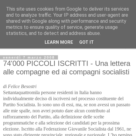
This site uses cookies from Google to deliver its services
Avvenire dei Lavoratori
and to analyze traffic. Your IP address and user-agent are
shared with Google along with performance and security
metrics to ensure quality of service, generate usage
PERISCOPIO
statistics, and to detect and address abuse.
LEARN MORE
GOT IT
▼
venerdì 7 marzo 2008
74'000 PICCOLI ISCRITTI - Una lettera
alle compagne ed ai compagni socialisti
di Felice Besostri
Settantaquattromila persone residenti in Italia hanno
individualmente deciso di iscriversi nel processo costituente del
Partito Socialista. Io sono uno di essi, ma, se non avessi un passato
alle mie spalle, non avrei potuto dare alcun contributo al
rafforzamento del Partito, alla definizione delle scelte
programmatiche e alla selezione dei candidati per la prossima
elezione. Iscritto alla Federazione Giovanile Socialista dal 1961, ne
sono stato dirigente provinciale, regionale e nazionale. L’ho persino