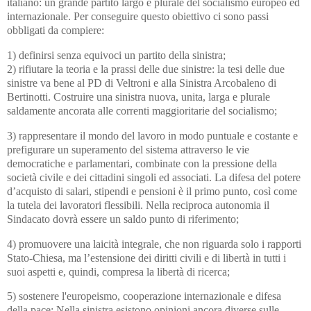
italiano: un grande partito largo e plurale del socialismo europeo ed
internazionale. Per conseguire questo obiettivo ci sono passi
obbligati da compiere:
1) definirsi senza equivoci un partito della sinistra;
2) rifiutare la teoria e la prassi delle due sinistre: la tesi delle due
sinistre va bene al PD di Veltroni e alla Sinistra Arcobaleno di
Bertinotti. Costruire una sinistra nuova, unita, larga e plurale
saldamente ancorata alle correnti maggioritarie del socialismo;
3) rappresentare il mondo del lavoro in modo puntuale e costante e
prefigurare un superamento del sistema attraverso le vie
democratiche e parlamentari, combinate con la pressione della
società civile e dei cittadini singoli ed associati. La difesa del potere
d’acquisto di salari, stipendi e pensioni è il primo punto, così come
la tutela dei lavoratori flessibili. Nella reciproca autonomia il
Sindacato dovrà essere un saldo punto di riferimento;
4) promuovere una laicità integrale, che non riguarda solo i rapporti
Stato-Chiesa, ma l’estensione dei diritti civili e di libertà in tutti i
suoi aspetti e, quindi, compresa la libertà di ricerca;
5) sostenere l'europeismo, cooperazione internazionale e difesa
della pace; Nella sinistra esistono opinioni ancora diverse sulle