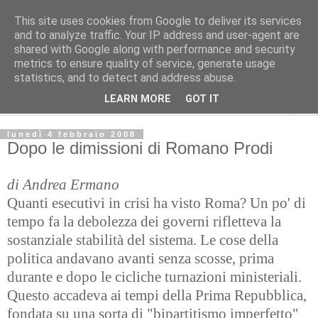
This site uses cookies from Google to deliver its services
Avvenire dei Lavoratori
and to analyze traffic. Your IP address and user-agent are
shared with Google along with performance and security
metrics to ensure quality of service, generate usage
PERISCOPIO
statistics, and to detect and address abuse.
LEARN MORE
GOT IT
▼
lunedì 4 febbraio 2008
Dopo le dimissioni di Romano Prodi
di Andrea Ermano
Quanti esecutivi in crisi ha visto Roma? Un po' di
tempo fa la debolezza dei governi rifletteva la
sostanziale stabilità del sistema. Le cose della
politica andavano avanti senza scosse, prima
durante e dopo le cicliche turnazioni ministeriali.
Questo accadeva ai tempi della Prima Repubblica,
fondata su una sorta di "bipartitismo imperfetto"