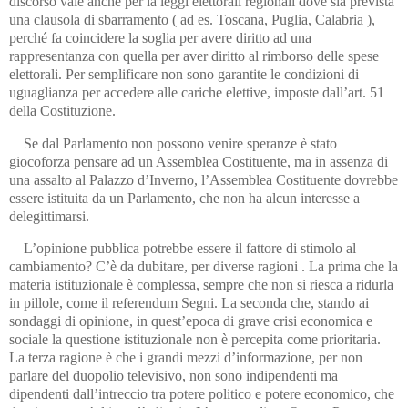
discorso vale anche per la leggi elettorali regionali dove sia prevista
una clausola di sbarramento ( ad es. Toscana, Puglia, Calabria ),
perché fa coincidere la soglia per avere diritto ad una
rappresentanza con quella per aver diritto al rimborso delle spese
elettorali. Per semplificare non sono garantite le condizioni di
uguaglianza per accedere alle cariche elettive, imposte dall’art. 51
della Costituzione.
Se dal Parlamento non possono venire speranze è stato
giocoforza pensare ad un Assemblea Costituente, ma in assenza di
una assalto al Palazzo d’Inverno, l’Assemblea Costituente dovrebbe
essere istituita da un Parlamento, che non ha alcun interesse a
delegittimarsi.
L’opinione pubblica potrebbe essere il fattore di stimolo al
cambiamento? C’è da dubitare, per diverse ragioni . La prima che la
materia istituzionale è complessa, sempre che non si riesca a ridurla
in pillole, come il referendum Segni. La seconda che, stando ai
sondaggi di opinione, in quest’epoca di grave crisi economica e
sociale la questione istituzionale non è percepita come prioritaria.
La terza ragione è che i grandi mezzi d’informazione, per non
parlare del duopolio televisivo, non sono indipendenti ma
dipendenti dall’intreccio tra potere politico e potere economico, che