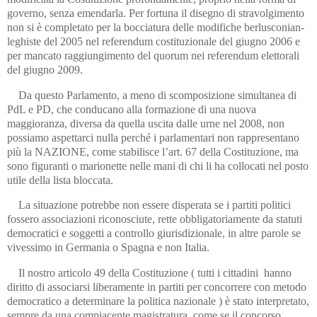
governo, senza emendarla. Per fortuna il disegno di stravolgimento
non si è completato per la bocciatura delle modifiche berlusconian-
leghiste del 2005 nel referendum costituzionale del giugno 2006 e
per mancato raggiungimento del quorum nei referendum elettorali
del giugno 2009.
Da questo Parlamento, a meno di scomposizione simultanea di
PdL e PD, che conducano alla formazione di una nuova
maggioranza, diversa da quella uscita dalle urne nel 2008, non
possiamo aspettarci nulla perché i parlamentari non rappresentano
più la NAZIONE, come stabilisce l’art. 67 della Costituzione, ma
sono figuranti o marionette nelle mani di chi li ha collocati nel posto
utile della lista bloccata.
La situazione potrebbe non essere disperata se i partiti politici
fossero associazioni riconosciute, rette obbligatoriamente da statuti
democratici e soggetti a controllo giurisdizionale, in altre parole se
vivessimo in Germania o Spagna e non Italia.
Il nostro articolo 49 della Costituzione ( tutti i cittadini hanno
diritto di associarsi liberamente in partiti per concorrere con metodo
democratico a determinare la politica nazionale ) è stato interpretato,
sempre da una compiacente magistratura, come se il concorso