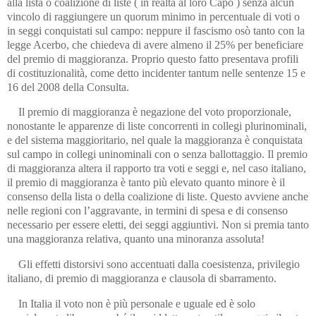
alla lista o coalizione di liste ( in realtà al loro Capo ) senza alcun
vincolo di raggiungere un quorum minimo in percentuale di voti o
in seggi conquistati sul campo: neppure il fascismo osò tanto con la
legge Acerbo, che chiedeva di avere almeno il 25% per beneficiare
del premio di maggioranza. Proprio questo fatto presentava profili
di costituzionalità, come detto incidenter tantum nelle sentenze 15 e
16 del 2008 della Consulta.
Il premio di maggioranza è negazione del voto proporzionale,
nonostante le apparenze di liste concorrenti in collegi plurinominali,
e del sistema maggioritario, nel quale la maggioranza è conquistata
sul campo in collegi uninominali con o senza ballottaggio. Il premio
di maggioranza altera il rapporto tra voti e seggi e, nel caso italiano,
il premio di maggioranza è tanto più elevato quanto minore è il
consenso della lista o della coalizione di liste. Questo avviene anche
nelle regioni con l’aggravante, in termini di spesa e di consenso
necessario per essere eletti, dei seggi aggiuntivi. Non si premia tanto
una maggioranza relativa, quanto una minoranza assoluta!
Gli effetti distorsivi sono accentuati dalla coesistenza, privilegio
italiano, di premio di maggioranza e clausola di sbarramento.
In Italia il voto non è più personale e uguale ed è solo