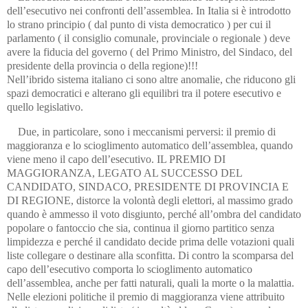
dell’esecutivo nei confronti dell’assemblea. In Italia si è introdotto
lo strano principio ( dal punto di vista democratico ) per cui il
parlamento ( il consiglio comunale, provinciale o regionale ) deve
avere la fiducia del governo ( del Primo Ministro, del Sindaco, del
presidente della provincia o della regione)!!!
Nell’ibrido sistema italiano ci sono altre anomalie, che riducono gli
spazi democratici e alterano gli equilibri tra il potere esecutivo e
quello legislativo.
Due, in particolare, sono i meccanismi perversi: il premio di
maggioranza e lo scioglimento automatico dell’assemblea, quando
viene meno il capo dell’esecutivo. IL PREMIO DI
MAGGIORANZA, LEGATO AL SUCCESSO DEL
CANDIDATO, SINDACO, PRESIDENTE DI PROVINCIA E
DI REGIONE, distorce la volontà degli elettori, al massimo grado
quando è ammesso il voto disgiunto, perché all’ombra del candidato
popolare o fantoccio che sia, continua il giorno partitico senza
limpidezza e perché il candidato decide prima delle votazioni quali
liste collegare o destinare alla sconfitta. Di contro la scomparsa del
capo dell’esecutivo comporta lo scioglimento automatico
dell’assemblea, anche per fatti naturali, quali la morte o la malattia.
Nelle elezioni politiche il premio di maggioranza viene attribuito