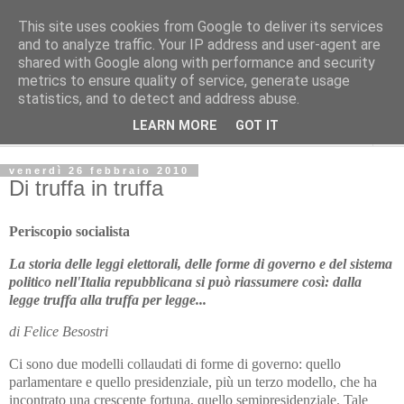
This site uses cookies from Google to deliver its services
Avvenire dei Lavoratori
and to analyze traffic. Your IP address and user-agent are
shared with Google along with performance and security
metrics to ensure quality of service, generate usage
PERISCOPIO
statistics, and to detect and address abuse.
LEARN MORE
GOT IT
▼
venerdì 26 febbraio 2010
Di truffa in truffa
Periscopio socialista
La storia delle leggi elettorali, delle forme di governo e del sistema
politico nell'Italia repubblicana si può riassumere così: dalla
legge truffa alla truffa per legge...
di Felice Besostri
Ci sono due modelli collaudati di forme di governo: quello
parlamentare e quello presidenziale, più un terzo modello, che ha
incontrato una crescente fortuna, quello semipresidenziale. Tale