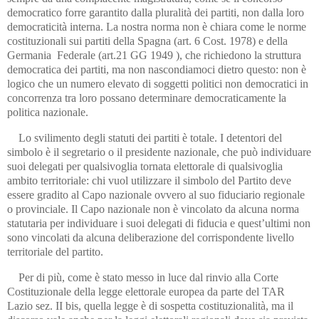
democratico forre garantito dalla pluralità dei partiti, non dalla loro
democraticità interna. La nostra norma non è chiara come le norme
costituzionali sui partiti della Spagna (art. 6 Cost. 1978) e della
Germania Federale (art.21 GG 1949 ), che richiedono la struttura
democratica dei partiti, ma non nascondiamoci dietro questo: non è
logico che un numero elevato di soggetti politici non democratici in
concorrenza tra loro possano determinare democraticamente la
politica nazionale.
Lo svilimento degli statuti dei partiti è totale. I detentori del
simbolo è il segretario o il presidente nazionale, che può individuare
suoi delegati per qualsivoglia tornata elettorale di qualsivoglia
ambito territoriale: chi vuol utilizzare il simbolo del Partito deve
essere gradito al Capo nazionale ovvero al suo fiduciario regionale
o provinciale. Il Capo nazionale non è vincolato da alcuna norma
statutaria per individuare i suoi delegati di fiducia e quest’ultimi non
sono vincolati da alcuna deliberazione del corrispondente livello
territoriale del partito.
Per di più, come è stato messo in luce dal rinvio alla Corte
Costituzionale della legge elettorale europea da parte del TAR
Lazio sez. II bis, quella legge è di sospetta costituzionalità, ma il