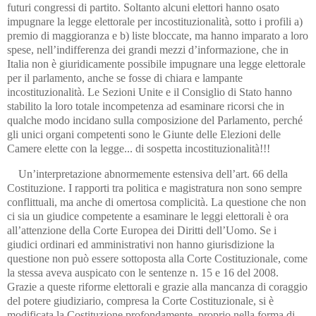
futuri congressi di partito. Soltanto alcuni elettori hanno osato
impugnare la legge elettorale per incostituzionalità, sotto i profili a)
premio di maggioranza e b) liste bloccate, ma hanno imparato a loro
spese, nell’indifferenza dei grandi mezzi d’informazione, che in
Italia non è giuridicamente possibile impugnare una legge elettorale
per il parlamento, anche se fosse di chiara e lampante
incostituzionalità. Le Sezioni Unite e il Consiglio di Stato hanno
stabilito la loro totale incompetenza ad esaminare ricorsi che in
qualche modo incidano sulla composizione del Parlamento, perché
gli unici organi competenti sono le Giunte delle Elezioni delle
Camere elette con la legge... di sospetta incostituzionalità!!!
Un’interpretazione abnormemente estensiva dell’art. 66 della
Costituzione. I rapporti tra politica e magistratura non sono sempre
conflittuali, ma anche di omertosa complicità. La questione che non
ci sia un giudice competente a esaminare le leggi elettorali è ora
all’attenzione della Corte Europea dei Diritti dell’Uomo. Se i
giudici ordinari ed amministrativi non hanno giurisdizione la
questione non può essere sottoposta alla Corte Costituzionale, come
la stessa aveva auspicato con le sentenze n. 15 e 16 del 2008.
Grazie a queste riforme elettorali e grazie alla mancanza di coraggio
del potere giudiziario, compresa la Corte Costituzionale, si è
modificata la Costituzione profondamente, proprio nella forma di