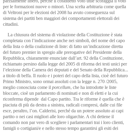
parzialmente libero, perché il cosiddetto voto utile scoraggia il voto
per le formazioni nuove o minori. Una scelta arbitraria come quella
di Veltroni per le elezioni del 2008 ha avuto conseguenza sul
sistema dei partiti ben maggiori dei comportamenti elettorali dei
cittadini.
La chiusura del sistema di violazione della Costituzione è stata
completata con l’indicazione anche nei simboli, del nome del capo
della lista o della coalizione di liste: di fatto un’indicazione diretta
del futuro premier in spregio alle prerogative del Presidente della
Repubblica, chiaramente enunciate dall’art. 92 della Costituzione,
richiamato persino dalla legge del 2005 di riforma dei testi unici per
l’elezione della Camera dei deputati e del Senato della Repubblica...
a titolo di beffa. Il ruolo e i poteri del capo della lista, cioè del futuro
Primo Ministro, sono ormai assoluti con la legge n. 270 /2005,
meglio conosciuta come il
porcellum
, che ha introdotte le liste
bloccate, cioè un parlamento di nominati e non di eletti e la cui
riconferma dipende dal Capo partito. Tra le riforme è quella che è
piaciuta di più da destra a sinistra, radicali compresi, dalle cui file
esce, peraltro, l’on. Calderisi, perché da un potere assoluto ai capi
partito o nei casi migliori alle loro oligarchie. A chi detiene il
comando non par vero di scegliere i parlamentari trai i loro clienti,
famigli o cortigiani/e e nello stesso tempo garantirsi gli esiti dei