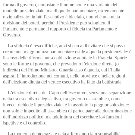
forma di governo, nonostante il nome non è una variante del
modello presidenziale, ma di quello parlamentare, estremamente
razionalizzato: infatti l’esecutivo è bicefalo, non vi è una netta
divisione dei poteri, perché il Presidente può sciogliere il
Parlamento e permane il rapporto di fiducia tra Parlamento e
Governo.
La sfiducia è resa difficile, anzi si cerca di evitare che si possa
creare una maggioranza parlamentare ostile a quella presidenziale: è
il senso delle riforme anti-coabitazione adottate in Francia. Spurie
sono le forme di governo, che prevedono l’elezione diretta (o
indiretta) del Primo Ministro. Guarda caso è quella, cui l’Italia
aspira. L’ introduzione nei comuni, nelle province e nelle regioni
dell’elezione diretta del vertice esecutivo ha fatto da battistrada.
L’elezione diretta del Capo dell’esecutivo, senza una separazione
netta tra esecutivo e legislativo, tra governo e assemblea, come,
invece, richiede il presidenziale, è in assoluto la peggior soluzione:
non solo è impedito all’assemblea di partecipare alla determinazione
dell’indirizzo politico, ma addirittura dei esercitare le4 funzioni
ispettive e di controllo.
La moderna democrazia è nata affermando la responsabilità