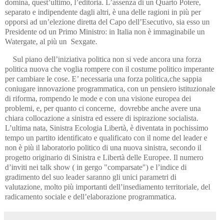
domina, quest’ultimo, l’editoria. L’assenza di un Quarto Potere,
separato e indipendente dagli altri, è una delle ragioni in più per
opporsi ad un’elezione diretta del Capo dell’Esecutivo, sia esso un
Presidente od un Primo Ministro: in Italia non è immaginabile un
Watergate, al più un Sexgate.
Sul piano dell’iniziativa politica non si vede ancora una forza
politica nuova che voglia rompere con il costume politico imperante
per cambiare le cose. E’ necessaria una forza politica,che sappia
coniugare innovazione programmatica, con un pensiero istituzionale
di riforma, rompendo le mode e con una visione europea dei
problemi, e, per quanto ci concerne, dovrebbe anche avere una
chiara collocazione a sinistra ed essere di ispirazione socialista.
L’ultima nata, Sinistra Ecologia Libertà, è diventata in pochissimo
tempo un partito identificato e qualificato con il nome del leader e
non è più il laboratorio politico di una nuova sinistra, secondo il
progetto originario di Sinistra e Libertà delle Europee. Il numero
d’inviti nei talk show ( in gergo "comparsate") e l’indice di
gradimento del suo leader saranno gli unici parametri di
valutazione, molto più importanti dell’insediamento territoriale, del
radicamento sociale e dell’elaborazione programmatica.